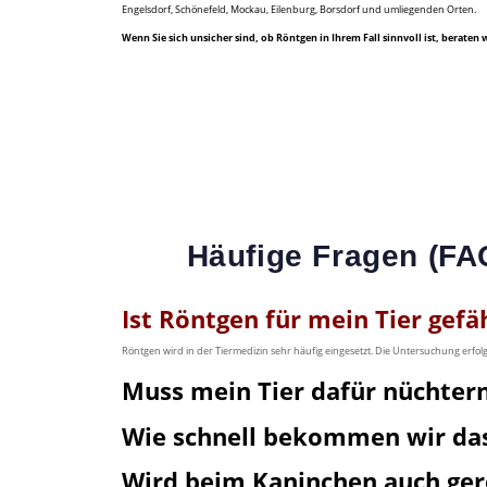
Engelsdorf, Schönefeld, Mockau, Eilenburg, Borsdorf und umliegenden Orten.
Wenn Sie sich unsicher sind, ob Röntgen in Ihrem Fall sinnvoll ist, beraten w
Häufige Fragen (FA
Ist Röntgen für mein Tier gefä
Röntgen wird in der Tiermedizin sehr häufig eingesetzt. Die Untersuchung erfolgt
Muss mein Tier dafür nüchtern
Wie schnell bekommen wir das
Wird beim Kaninchen auch ger