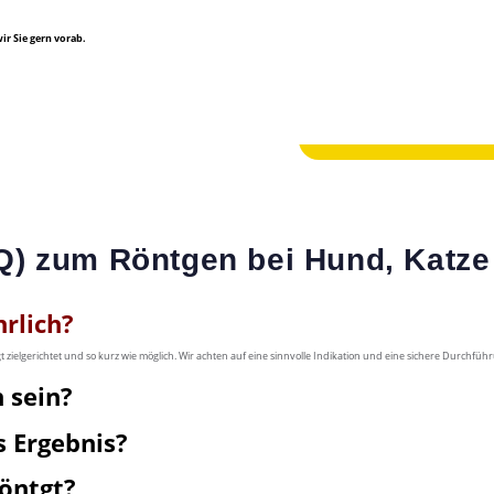
ir Sie gern vorab.
Q) zum Röntgen bei Hund, Katz
hrlich?
 zielgerichtet und so kurz wie möglich. Wir achten auf eine sinnvolle Indikation und eine sichere Durchfüh
 sein?
 Ergebnis?
öntgt?