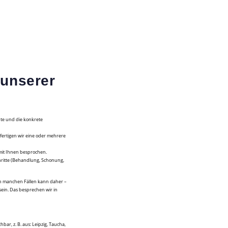
 unserer
te und die konkrete
) fertigen wir eine oder mehrere
mit Ihnen besprochen.
hritte (Behandlung, Schonung,
. In manchen Fällen kann daher –
sein. Das besprechen wir in
hbar, z. B. aus:
Leipzig, Taucha,