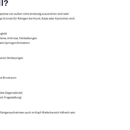
ll?
ymptome von außen nicht eindeutig zuzuordnen sind oder
ge Gründe für Röntgen bei Hund, Katze oder Kaninchen sind:
ngbild
eme, Arthrose, Fehlstellungen
 beim Springen/Anheben)
neren Verletzungen
und Brustraum
uckte Gegenstände)
ch Fragestellung)
Röntgenaufnahmen auch im Kopf-/Kieferbereich hilfreich sein