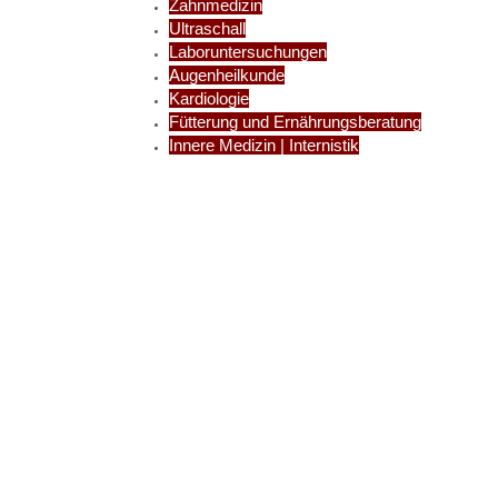
Zahnmedizin
Ultraschall
Laboruntersuchungen
Augenheilkunde
Kardiologie
Fütterung und Ernährungsberatung
Innere Medizin | Internistik