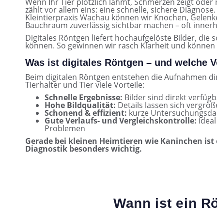
Wenn Ihr Tier plötzlich lahmt, Schmerzen zeigt ode
zählt vor allem eins: eine schnelle, sichere Diagnose
Kleintierpraxis Wachau können wir Knochen, Gelenk
Bauchraum zuverlässig sichtbar machen – oft innerha
Digitales Röntgen liefert hochaufgelöste Bilder, di
können. So gewinnen wir rasch Klarheit und können 
Was ist digitales Röntgen – und welche Vo
Beim digitalen Röntgen entstehen die Aufnahmen direk
Tierhalter und Tier viele Vorteile:
Schnelle Ergebnisse:
Bilder sind direkt verfüg
Hohe Bildqualität:
Details lassen sich vergröß
Schonend & effizient:
kurze Untersuchungsdaue
Gute Verlaufs- und Vergleichskontrolle:
ideal
Problemen
Gerade bei kleinen Heimtieren wie Kaninchen ist 
Diagnostik besonders wichtig.
Wann ist ein R