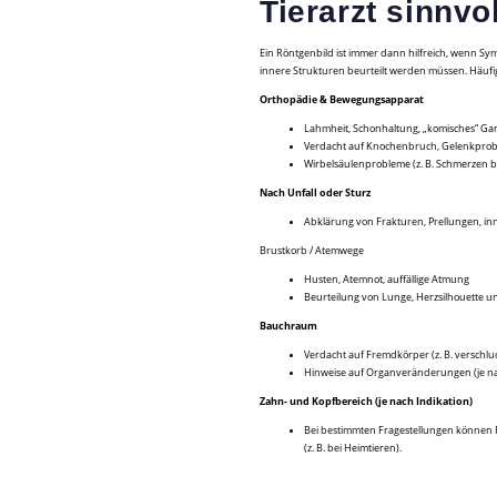
Tierarzt sinnvo
Ein Röntgenbild ist immer dann hilfreich, wenn S
innere Strukturen beurteilt werden müssen. Häufi
Orthopädie & Bewegungsapparat
Lahmheit, Schonhaltung, „komisches“ Ga
Verdacht auf Knochenbruch, Gelenkprobl
Wirbelsäulenprobleme (z. B. Schmerzen
Nach Unfall oder Sturz
Abklärung von Frakturen, Prellungen, in
Brustkorb / Atemwege
Husten, Atemnot, auffällige Atmung
Beurteilung von Lunge, Herzsilhouette 
Bauchraum
Verdacht auf Fremdkörper (z. B. verschl
Hinweise auf Organveränderungen (je na
Zahn- und Kopfbereich (je nach Indikation)
Bei bestimmten Fragestellungen können 
(z. B. bei Heimtieren).