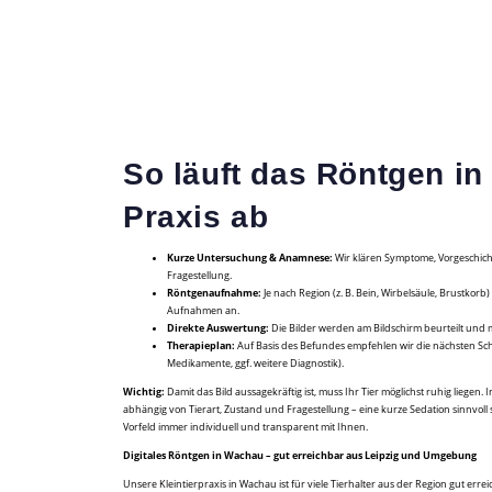
So läuft das Röntgen in
Praxis ab
Kurze Untersuchung & Anamnese:
Wir klären Symptome, Vorgeschich
Fragestellung.
Röntgenaufnahme:
Je nach Region (z. B. Bein, Wirbelsäule, Brustkorb
Aufnahmen an.
Direkte Auswertung:
Die Bilder werden am Bildschirm beurteilt und 
Therapieplan:
Auf Basis des Befundes empfehlen wir die nächsten Sc
Medikamente, ggf. weitere Diagnostik).
Wichtig:
Damit das Bild aussagekräftig ist, muss Ihr Tier möglichst ruhig liegen
abhängig von Tierart, Zustand und Fragestellung – eine kurze Sedation sinnvoll 
Vorfeld immer individuell und transparent mit Ihnen.
Digitales Röntgen in Wachau – gut erreichbar aus Leipzig und Umgebung
Unsere Kleintierpraxis in Wachau ist für viele Tierhalter aus der Region gut erreic