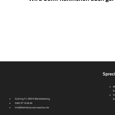
Sprec
M
8
S
Südring 9 | 04416 Markkleeberg
8
0342 97 14 06 66
info@kleintierpraxis-wachau.de