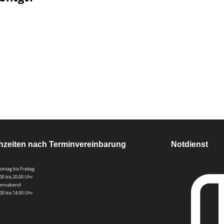
hzeiten nach Terminvereinbarung
Notdienst
ontag bis Freitag
.00 bis 20.00 Uhr
onnabend
.00 bis 14.00 Uhr